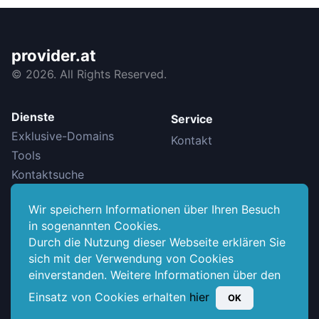
provider.at
©
2026. All Rights Reserved.
Dienste
Service
Exklusive-Domains
Kontakt
Tools
Kontaktsuche
Wir speichern Informationen über Ihren Besuch
Info
in sogenannten Cookies.
Datenschutzerklärung
Durch die Nutzung dieser Webseite erklären Sie
Domainvermittlungsvertrag
sich mit der Verwendung von Cookies
Impressum
einverstanden. Weitere Informationen über den
AGB
Einsatz von Cookies erhalten
hier
OK