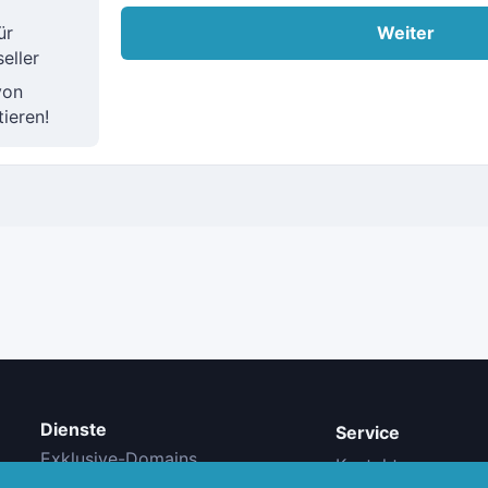
Weiter
ür
eller
von
tieren!
Dienste
Service
Exklusive-Domains
Kontakt