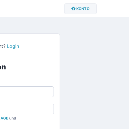
KONTO
unt?
Login
en
e
AGB
und