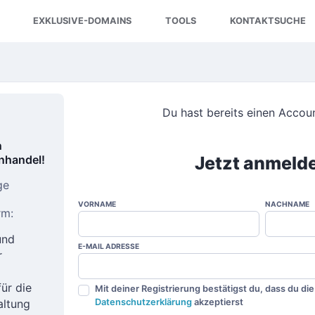
EXKLUSIVE-DOMAINS
TOOLS
KONTAKTSUCHE
Du hast bereits einen Acco
n
nhandel!
Jetzt anmeld
ge
VORNAME
NACHNAME
rm:
und
E-MAIL ADRESSE
r
ür die
Mit deiner Registrierung bestätigst du, dass du di
altung
Datenschutzerklärung
akzeptierst