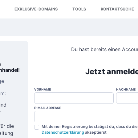
EXKLUSIVE-DOMAINS
TOOLS
KONTAKTSUCHE
Du hast bereits einen Acco
n
nhandel!
Jetzt anmeld
ge
VORNAME
NACHNAME
rm:
und
E-MAIL ADRESSE
r
ür die
Mit deiner Registrierung bestätigst du, dass du di
altung
Datenschutzerklärung
akzeptierst