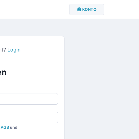
KONTO
unt?
Login
en
e
AGB
und