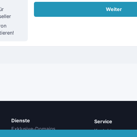
Weiter
ür
eller
von
tieren!
Dienste
Service
Exklusive-Domains
Kontakt