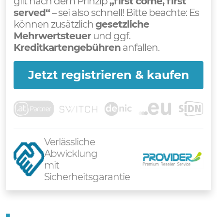
gilt nach dem Prinzip
„first come, first
served“
– sei also schnell! Bitte beachte: Es
können zusätzlich
gesetzliche
Mehrwertsteuer
und ggf.
Kreditkartengebühren
anfallen.
Jetzt registrieren & kaufen
Verlässliche
Abwicklung
mit
Sicherheitsgarantie